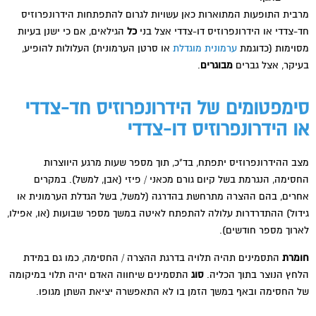
מרבית התופעות המתוארות כאן עשויות לגרום להתפתחות הידרונפרוזיס
חד-צדדי או הידרונפרוזיס דו-צדדי אצל בני
כל
הגילאים, אם כי ישנן בעיות
מסוימות (כדוגמת
ערמונית מוגדלת
או סרטן הערמונית) העלולות להופיע,
בעיקר, אצל גברים
מבוגרים
.
סימפטומים של הידרונפרוזיס חד-צדדי
או הידרונפרוזיס דו-צדדי
מצב ההידרונפרוזיס יתפתח, בד"כ, תוך מספר שעות מרגע היווצרות
החסימה, הנגרמת בשל קיום גורם מכאני / פיזי (אבן, למשל). במקרים
אחרים, בהם ההצרה מתרחשת בהדרגה (למשל, בשל הגדלת הערמונית או
גידול) ההתדרדרות עלולה להתפתח לאיטה במשך מספר שבועות (או, אפילו,
לארוך מספר חודשים).
חומרת
התסמינים תהיה תלויה בדרגת ההצרה / החסימה, כמו גם במידת
הלחץ הנוצר בתוך הכליה.
סוג
התסמינים שיחווה האדם יהיה תלוי במיקומה
של החסימה ובאף במשך הזמן בו לא התאפשרה יציאת השתן מגופו.