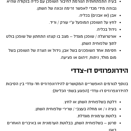
בעיה התפתחותית הגורמת לחיבור השופכן עם כליה בנקודה שהיא
גבוהה מידי מכדי לאפשר זרימה נכונה של השתן.
אבן (או אבנים) בכליה.
לחץ על השופכן המופעל ע"י עורק / וריד.
גידול בכליה.
אורטרוצלה / שופכן מוגדל – מצב בו קצהו התחתון של שופכן בולט
לתוך שלפוחית השתן.
חסימת אחד השופכנים בשל אבן, גידול או הצרה של השופכן בשל
מום מולד, ניתוח, זיהום או פציעה.
הידרונפרוזיס דו-צדדי
בנוסף לגורמים האפשריים המקושרים להידרונפרוזיס חד-צדדי בין הסיבות
להידרונפרוזיס דו-צדדי (הפוגע בשתי הכליות):
דלקת בשלפוחית השתן או לחץ.
בעיה ו / או מחלה בעצבי / שרירי שלפוחית השתן.
בלוטת ערמונית מוגדלת.
סרטן – בשלפוחית השתן, בבלוטת הערמונית או באיברים האחרים
באגן.