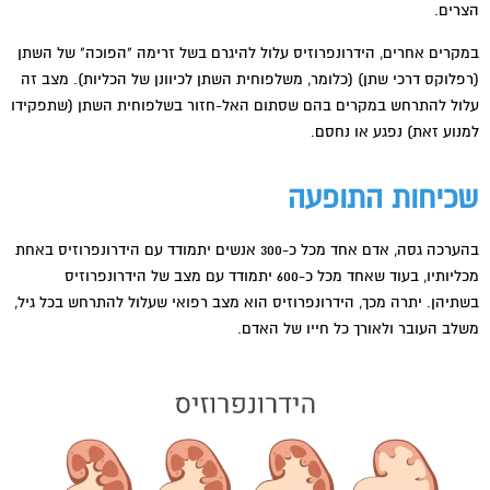
הצרים.
במקרים אחרים, הידרונפרוזיס עלול להיגרם בשל זרימה "הפוכה" של השתן
(רפלוקס דרכי שתן) (כלומר, משלפוחית השתן לכיוונן של הכליות). מצב זה
עלול להתרחש במקרים בהם שסתום האל-חזור בשלפוחית השתן (שתפקידו
למנוע זאת) נפגע או נחסם.
שכיחות התופעה
בהערכה גסה, אדם אחד מכל כ-300 אנשים יתמודד עם הידרונפרוזיס באחת
מכליותיו, בעוד שאחד מכל כ-600 יתמודד עם מצב של הידרונפרוזיס
בשתיהן. יתרה מכך, הידרונפרוזיס הוא מצב רפואי שעלול להתרחש בכל גיל,
משלב העובר ולאורך כל חייו של האדם.