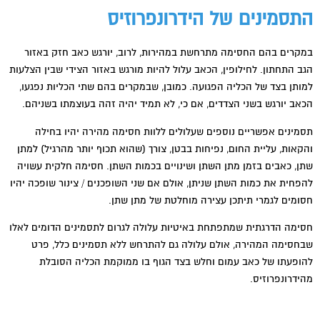
התסמינים של הידרונפרוזיס
במקרים בהם החסימה מתרחשת במהירות, לרוב, יורגש כאב חזק באזור
הגב התחתון. לחילופין, הכאב עלול להיות מורגש באזור הצידי שבין הצלעות
למותן בצד של הכליה הפגועה. כמובן, שבמקרים בהם שתי הכליות נפגעו,
הכאב יורגש בשני הצדדים, אם כי, לא תמיד יהיה זהה בעוצמתו בשניהם.
תסמינים אפשריים נוספים שעלולים ללוות חסימה מהירה יהיו בחילה
והקאות, עליית החום, נפיחות בבטן, צורך (שהוא תכוף יותר מהרגיל) למתן
שתן, כאבים בזמן מתן השתן ושינויים בכמות השתן. חסימה חלקית עשויה
להפחית את כמות השתן שניתן, אולם אם שני השופכנים / צינור שופכה יהיו
חסומים לגמרי תיתכן עצירה מוחלטת של מתן שתן.
חסימה הדרגתית שמתפתחת באיטיות עלולה לגרום לתסמינים הדומים לאלו
שבחסימה המהירה, אולם עלולה גם להתרחש ללא תסמינים כלל, פרט
להופעתו של כאב עמום וחלש בצד הגוף בו ממוקמת הכליה הסובלת
מהידרונפרוזיס.