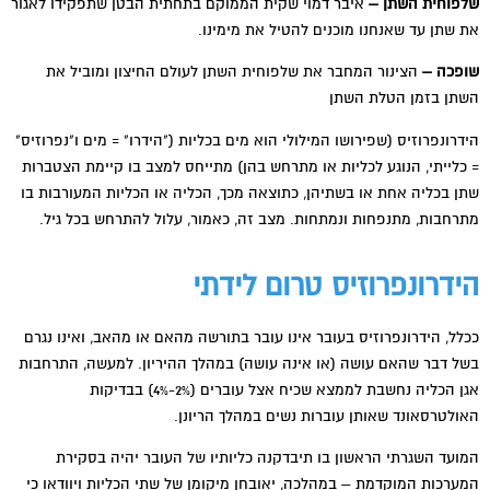
שלפוחית השתן –
איבר דמוי שקית הממוקם בתחתית הבטן שתפקידו לאגור
את שתן עד שאנחנו מוכנים להטיל את מימינו.
שופכה –
הצינור המחבר את שלפוחית השתן לעולם החיצון ומוביל את
השתן בזמן הטלת השתן
הידרונפרוזיס (שפירושו המילולי הוא מים בכליות ("הידרו" = מים ו"נפרוזיס"
= כלייתי, הנוגע לכליות או מתרחש בהן) מתייחס למצב בו קיימת הצטברות
שתן בכליה אחת או בשתיהן, כתוצאה מכך, הכליה או הכליות המעורבות בו
מתרחבות, מתנפחות ונמתחות. מצב זה, כאמור, עלול להתרחש בכל גיל.
הידרונפרוזיס טרום לידתי
ככלל, הידרונפרוזיס בעובר אינו עובר בתורשה מהאם או מהאב, ואינו נגרם
בשל דבר שהאם עושה (או אינה עושה) במהלך ההיריון. למעשה, התרחבות
אגן הכליה נחשבת לממצא שכיח אצל עוברים (2%-4%) בבדיקות
האולטרסאונד שאותן עוברות נשים במהלך הריונן.
המועד השגרתי הראשון בו תיבדקנה כליותיו של העובר יהיה בסקירת
המערכות המוקדמת – במהלכה, יאובחן מיקומן של שתי הכליות ויוודאו כי