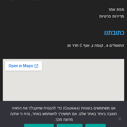
מפת אתר
מדיניות פרטיות
כתובתנו
החושלים 8 , קומה 2, אגף C חדר 25
אנו משתמשים בעוגיות (Cookies) כדי להבטיח שתקבל/י את החוויה
הטובה ביותר באתר שלנו. אם תמשיך/י להשתמש באתר, נניח כי את/ה
מרוצה מכך.
כל הזכויות שמורות © לפרופסור עמוס נאמן בע״מ.