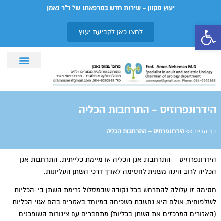
יעוץ מקוון - שירות חדש במרפאתו של ד"ר נאמן
פתח סרגל נגישות
לחצו כאן לקביעת יעוץ
תחומי התמחות
הידרונפרוזיס - התרחבות הכליה
דף הבית
>>
הידרונפרוזיס – התרחבות הכליה
הידרונפרוזיס – התרחבות אגן הכליה או מיימת כלייתית. התרחבות אגן
הכליה לרוב הינה משנית לחסימה לאורך דרכי השתן העליונות.
חסימה זו עלולה להתרחש בכל נקודה שבמסלול זרימת השתן בין הכליות
לשלפוחית, אולם היא נחשבת כשכיחה במיוחד באזורים בהם אגני הכליות
(האזורים המרכזים את השתן בכליות) מתחברים עם צינורות השופכנים