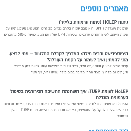
מאמרים נוספים
ניתוח HOLEP (ניתוח ערמונית בלייזר)
ערמונית מוגדלת (BPH) היא מצב שכיח בקרב גברים מבוגרים, המשפיע משמעותית על
איכות חייהם. לפי מחקרים עדכניים, שכיחות BPH עולה עם הגיל, כאשר כ-50% מהגברים
היפוספדיאס וברית מילה: המדריך לקבלת החלטות – מתי לבצע,
מתי להמתין ואיך לשמור על רקמת העורלה?
עבור הורים לתינוק שזה עתה נולד, גילוי של היפוספדיאס עשוי להיות רגע מבלבל
ולעיתים גם מלחיץ. מצד אחד, מדובר במום מולד שאינו נדיר, אך מצד
HoLEP לעומת TURP: איך השתנתה החשיבה הכירורגית בטיפול
בערמונית מוגדלת
הטיפול בערמונית מוגדלת עבר שינוי משמעותי בעשורים האחרונים. בעבר, כאשר תרופות
כבר לא הצליחו להקל על התסמינים, האפשרות המרכזית הייתה ניתוח TURP – הליך
שנחשב