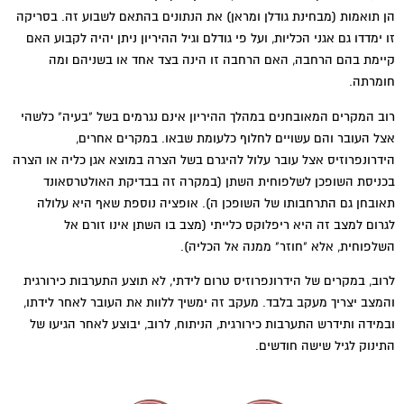
הן תואמות (מבחינת גודלן ומראן) את הנתונים בהתאם לשבוע זה. בסריקה
זו ימדדו גם אגני הכליות, ועל פי גודלם וגיל ההיריון ניתן יהיה לקבוע האם
קיימת בהם הרחבה, האם הרחבה זו הינה בצד אחד או בשניהם ומה
חומרתה.
רוב המקרים המאובחנים במהלך ההיריון אינם נגרמים בשל "בעיה" כלשהי
אצל העובר והם עשויים לחלוף כלעומת שבאו. במקרים אחרים,
הידרונפרוזיס אצל עובר עלול להיגרם בשל הצרה במוצא אגן כליה או הצרה
בכניסת השופכן לשלפוחית השתן (במקרה זה בבדיקת האולטרסאונד
תאובחן גם התרחבותו של השופכן ה). אופציה נוספת שאף היא עלולה
לגרום למצב זה היא ריפלוקס כלייתי (מצב בו השתן אינו זורם אל
השלפוחית, אלא "חוזר" ממנה אל הכליה).
לרוב, במקרים של הידרונפרוזיס טרום לידתי, לא תוצע התערבות כירורגית
והמצב יצריך מעקב בלבד. מעקב זה ימשיך ללוות את העובר לאחר לידתו,
ובמידה ותידרש התערבות כירורגית, הניתוח, לרוב, יבוצע לאחר הגיעו של
התינוק לגיל שישה חודשים.