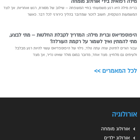
מילה רפואית בידי אורולוג מומחה
ברית מילה היא רגע משמעותי בחיי המשפחה – שילוב של מסורת, רגש ואחריות. אך לצד
המשמעות הטקסית, חשוב לזכור שמדובר בהליך כירורגי לכל דבר. כאשר
היפוספדיאס וברית מילה: המדריך לקבלת החלטות – מתי לבצע,
מתי להמתין ואיך לשמור על רקמת העורלה?
עבור הורים לתינוק שזה עתה נולד, גילוי של היפוספדיאס עשוי להיות רגע מבלבל
ולעיתים גם מלחיץ. מצד אחד, מדובר במום מולד שאינו נדיר, אך מצד
לכל המאמרים >>
אורולוגיה
אורולוג מומחה
אורולוג ילדים