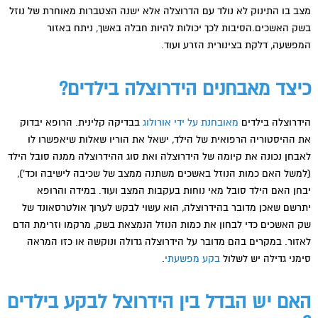
מצב בו התינוק לא נולד עם הדרוצלה אלא ישנה הצטברות מאוחרת של נוזל
בשק האשכים.הסיבות לכך יכולות להיות חבלה באשך, ניתח באזור
המפשעה, דלקת בצינורית הזרע ועוד.
כיצד מאבחנים הידרוצלה בילדים?
הידרוצלה בילדים
מאובחנת על ידי אורולוג
בבדיקה קלינית. הרופא יבדוק
את ההיסטוריה הרפואית של הילד, ישאל את הוריו שאלות שיאפשרו לו
לאבחן נכונה את קיומה של הידרוצלה ואת סוג ההידרוצלה ממנה סובל הילד
(למשל האם כמות הנוזל באשכים משתנה ממצב של שכיבה לישיבה וכד'),
יבחן האם הילד סובל מאי נוחות בעקבות המצב ועוד. במידה והרופא
יתרשם שאכן מדובר בהידרוצלה, הוא עשוי לבקש לערוך אולטרסאונד של
שק האשכים כדי לבחון את כמות הנוזל הנמצאת בשק, מרקמו וזרימת הדם
לאזור. במקרים בהם מדובר על הידרוצלה גדולה ונוקשה או כזו המראה
סימני גדילה יש לשלול
בקע מפשעתי
.
האם יש הבדל בין הידרוצל לבקע בילדים