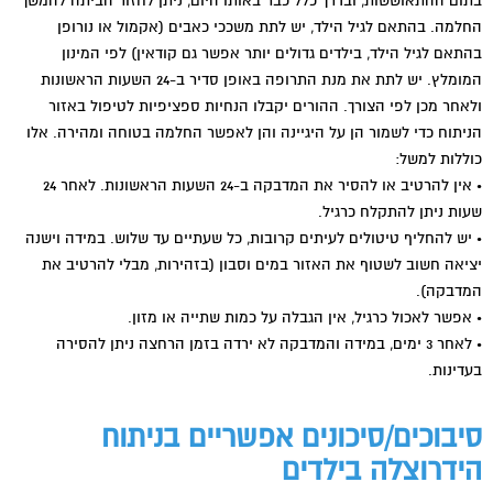
בתום ההתאוששות, ובדרך כלל כבר באותו היום, ניתן לחזור הביתה להמשך
החלמה. בהתאם לגיל הילד, יש לתת משככי כאבים (אקמול או נורופן
בהתאם לגיל הילד, בילדים גדולים יותר אפשר גם קודאין) לפי המינון
המומלץ. יש לתת את מנת התרופה באופן סדיר ב-24 השעות הראשונות
ולאחר מכן לפי הצורך. ההורים יקבלו הנחיות ספציפיות לטיפול באזור
הניתוח כדי לשמור הן על היגיינה והן לאפשר החלמה בטוחה ומהירה. אלו
כוללות למשל:
• אין להרטיב או להסיר את המדבקה ב-24 השעות הראשונות. לאחר 24
שעות ניתן להתקלח כרגיל.
• יש להחליף טיטולים לעיתים קרובות, כל שעתיים עד שלוש. במידה וישנה
יציאה חשוב לשטוף את האזור במים וסבון (בזהירות, מבלי להרטיב את
המדבקה).
• אפשר לאכול כרגיל, אין הגבלה על כמות שתייה או מזון.
• לאחר 3 ימים, במידה והמדבקה לא ירדה בזמן הרחצה ניתן להסירה
בעדינות.
סיבוכים/סיכונים אפשריים בניתוח
הידרוצלה בילדים