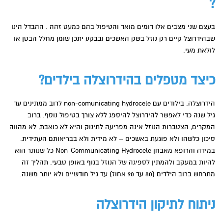
?
בעצם שני מצבים אלו דומים מואד והטיפול בהם כמעט זהה . ההבדל הינו
שבהידרוצל קיים רק נוזל בשק האשכים ובבקע יתכן שומן מחלל הבטן או
לולאת מעי.
כיצד מטפלים בהידרוצלה בילדים?
הידרוצלה. בילודים עם non-comunicating hydrocele לרוב ממתינים עד
גיל שנה כדי לאפשר להידרוצל להיספג ללא צורך בטיפול נוסף. ברוב
המקרים, הצטברות הנוזל אינה מפריעה לתינוק והיא לא כואבת, לא מהווה
סיכון כלשהו ולא פוגעת באשכים – לא מידית ולא בבריאותם העתידית.
במידה והרופא מאבחן Non-Communicating Hydrocele כל שנותר הוא
להיות במעקב ולהמתין לספיגה של הנוזל בגוף באופן טבעי. תהליך זה
מתרחש ברוב הילדים (80 עד 90 אחוז) עד גיל חודשיים ולא יותר משנה.
ניתוח לתיקון הידרוצלה