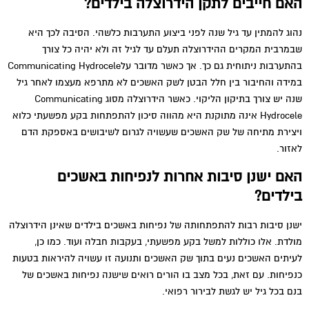
האם חייבים לתקן הידרוצלה בילדים?
נהוג להמתין עד גיל שנה לפני ביצוע התערבות כלשהי. הסיבה לכך היא
שבמרבית המקרים ההידרוצלה תעלם עד לגיל זה ולא יהיה כל צורך
בהתערבות ניתוחית גם כך. אך כאשר מדובר עלCommunicating Hydrocele
במידה והחיבור בין חלל הבטן לשק האשכים לא מתרפא מעצמו לאחר גיל
שנה יש צורך בתיקון הליקוי. כאשר הידרוצלה מסוג Communicating
Hydrocele אינה מתוקנת היא מהווה סיכון להתפתחות בקע מפשעתי כלוא
ויצירת מתיחה של שק האשכים שעשויה לגרום לשיבושים באספקת הדם
לאזור.
האם ישנן סיבות אחרות לנפיחות באשכים
בילדים?
ישנן סיבות רבות להתפתחותה של נפיחות באשכים בילדים שאינן הידרוצלה
מולדת. אלו כוללות למשל בקע מפשעתי, בעקבות חבלה ועוד. כמו כן,
לעיתים האשכים נעים בתוך שק האשכים ותנועה זו עשויה להיראות בטעות
כנפיחות. עם זאת, בכל מצב בו הורים רואים שישנה נפיחות באשכים של
בנם בכל גיל יש לגשת לבירור רפואי.