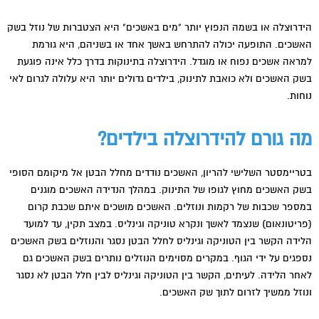
הידרוצלה או בשמה הנפוץ יותר "מים באשכים" היא הצטברות של נוזל בשק
האשכים. התופעה יכולה להתרחש באשך אחד או בשניהם, היא גורמת
למראה אשכים נפוח או מוגדל. הידרוצלה בתינוקות בדרך כלל אינה פוגעת
בשק האשכים ולא כואבת לתינוק, בילדים גדולים יותר היא עלולה לגרום לאי
נוחות.
מה גורם להידרוצלה בילדים?
בטריימסטר השלישי להריון, האשכים נודדים מחלל הבטן אל מיקומם הסופי
בשק האשכים מחוץ לגופו של התינוק. במהלך הנדידה האשכים מוגנים
במספר שכבות של רקמות ונוזלים. האשכים מושכים איתם שכבת קרום
(פריטונאום) שנצמד לאשך ונקרא טוניקה וגינליס. במצב תקין, עד למועד
הלידה הקשר בין הטוניקה וגינליס לחלל הבטן נסגר והנוזלים בשק האשכים
נספגים על ידי הגוף. במקרים מסוימים הנוזלים נותרים בשק האשכים גם
לאחר הלידה. לעיתים, הקשר בין הטוניקה וגינליס לבין חלל הבטן לא נסגר
ונוזל ממשיך לזרום לתוך שק האשכים.