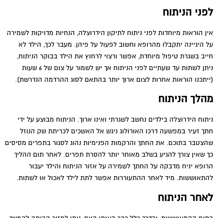
לפני הניתוח
אין הוראות מיוחדות לפני ניתוח לתיקון הידרוצלה, הנחיות מדויקות לשמירה
על היגיינה יתקבלו מהרופא וחשוב לפעול על פיהן. מעבר לכך, הילד לא
חייב בשגרת טיפול מיוחדת, אפשר ורצוי לרחוץ את הילד בבוקר הניתוח,
ניתן לשתות עד שעתיים לפני הניתוח אך יש לשמור על צום של 6 שעות
(ייתכנו הוראות אחרות לצום ארוך יותר בהתאם לסוג ההרדמה הנדרשת).
מהלך הניתוח
ניתוח הידרוצלה בילדים נחשב לשגרתי ואינו ארוך. הניתוח מבוצע על ידי
חתך זעיר במפשעה דרכו האורולוג ניגש אל האשכים לכריתת שק הנוזל
שהצטבר בתוכם. את החתך והרקמות הפנימיות נהוג לסגור בתפרים מסיסים
כך שאין צורך להגיע בשלב מאוחר יותר להסרת תפרים. לאחר תום ההליך
הרופא יניח מדבקה על החתך לשמירה על אזור הניתוח והילד יעבור
להתאוששות. מיד לאחר ההתעוררות אפשר לתת לילד לאכול או לשתות.
לאחר הניתוח